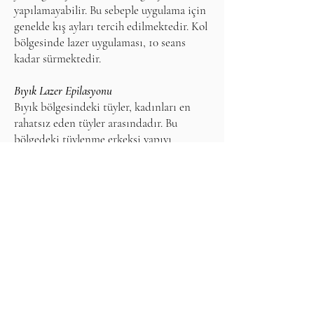
yapılamayabilir. Bu sebeple uygulama için
genelde kış ayları tercih edilmektedir. Kol
bölgesinde lazer uygulaması, 10 seans
kadar sürmektedir.
Bıyık Lazer Epilasyonu
Bıyık bölgesindeki tüyler, kadınları en
rahatsız eden tüyler arasındadır. Bu
bölgedeki tüylenme erkeksi yapıyı
simgelediğinden kadınlar ince tüyleri bile
bu bölgede istemezler. Bıyık bölgesinde
de yüz bölgesinde, çoğunlukla tercih
edilen Diode lazerler kullanılmaktadır.
Çene Lazer Epilasyonu
Çene tüyleri, yüz bölgesindeki tüm
tüylenmeler gibi genelde hormonal
kökenlidir. Altta yatan hormonal sorunlar
arasında çoğunlukla polikistik over