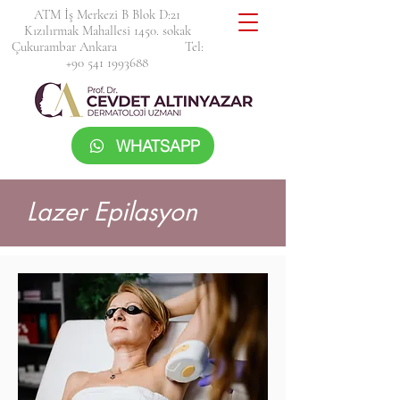
ATM İş Merkezi B Blok D:21
Kızılırmak Mahallesi 1450. sokak
Çukurambar Ankara Tel:
+90 541 1993688
WHATSAPP
Lazer Epilasyon