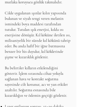
mutlaka koruyucu gözlük takmalıdır.
Cilde uygulanan ışınlar kılın yapısında
bulunan ve siyah rengi veren melanin
ismindeki boya maddesi tarafından
tutulur. Tutulan ışık enerjisi, kılda ısı
enerjisine dönüşür. Kıl köküne iletilen ısı,
milisaniyelik bir sürede kıl kökünü tahrip
eder. Bu anda hafif bir iğne batmasına
benzer bir his duyulur, kıl köklerinde
şişme ve kızarıklık gözlenir.
Bu belirtiler kılların etkilendiğini
gösterir. İşlem sırasında cihaz yoluyla
sağlanan hava ve kontakt soğutma
sayesinde cilt korunur, acı ve yan etkiler
azaltılır. Soğutma esnasında bile
kızarıklığın ve ödemin geçtiği gözlenir.
Lazer epilasyon sonrası, 15–20 dakika